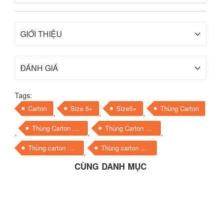
GIỚI THIỆU
ĐÁNH GIÁ
Tags:
Carton
Size 5+
Size5+
Thùng Carton
,
,
,
Thùng Carton Dĩ An
Thùng Carton Sài Gòn
,
,
,
Thùng carton Sài Gòn size 8x8x15 giá rẻ
Thùng carton Size 10+
,
CÙNG DANH MỤC