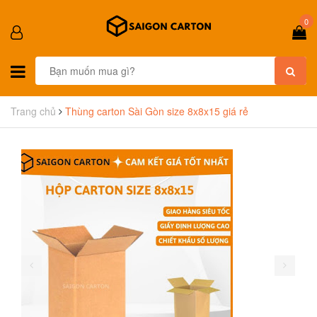
0
Trang chủ
Thùng carton Sài Gòn size 8x8x15 giá rẻ