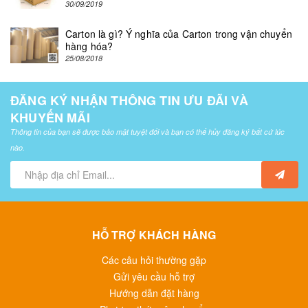
30/09/2019
Carton là gì? Ý nghĩa của Carton trong vận chuyển
hàng hóa?
25/08/2018
ĐĂNG KÝ NHẬN THÔNG TIN ƯU ĐÃI VÀ
KHUYẾN MÃI
Thông tin của bạn sẽ được bảo mật tuyệt đối và bạn có thể hủy đăng ký bất cứ lúc
nào.
HỖ TRỢ KHÁCH HÀNG
Các câu hỏi thường gặp
Gửi yêu cầu hỗ trợ
Hướng dẫn đặt hàng