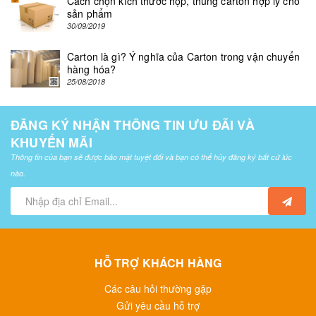
Cách chọn kích thước hộp, thùng carton hợp lý cho
sản phẩm
30/09/2019
Carton là gì? Ý nghĩa của Carton trong vận chuyển
hàng hóa?
25/08/2018
ĐĂNG KÝ NHẬN THÔNG TIN ƯU ĐÃI VÀ
KHUYẾN MÃI
Thông tin của bạn sẽ được bảo mật tuyệt đối và bạn có thể hủy đăng ký bất cứ lúc
nào.
HỖ TRỢ KHÁCH HÀNG
Các câu hỏi thường gặp
Gửi yêu cầu hỗ trợ