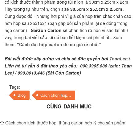
có kích thước thành phẩm trong túi nilon là 30cm x 25cm x 2cm .
Hay tương tự như trên, chọn size
30.5cm x 25.5cm x 2.5cm
.
Cũng được đó - Nhưng hơi phí vì giá của hộp trên chắc chắn cao
hơn hộp sau 25x15x4 (bạn gấp đôi sản phẩm lại để đóng trong
hộp carton) .
SaiGon Carton
sẽ phân tích rõ hơn vì sao lại như
vậy, trong bài viết sắp tới để bạn tiết kiệm chi phí nhất . Xem
thêm:
“Cách đặt hộp carton để có giá rẻ nhất”
Bài viết được xây dựng và chia sẻ độc quyền bởi
ToanLee
!
Liên hệ tư vấn & đặt theo yêu cầu: 090.3965.886 (zalo: Toan
Lee) / 090.8913.446 (Sài Gòn Carton)
Tags:
Blog
Cách chọn hộp carton phù hợp
,
CÙNG DANH MỤC
Cách chọn kích thước hộp, thùng carton hợp lý cho sản phẩm