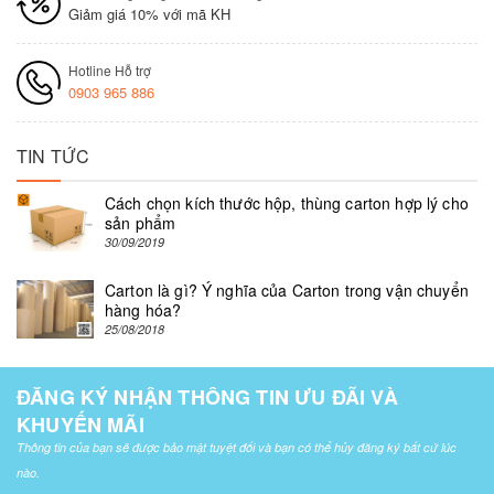
Giảm giá 10% với mã KH
Hotline Hỗ trợ
0903 965 886
TIN TỨC
Cách chọn kích thước hộp, thùng carton hợp lý cho
sản phẩm
30/09/2019
Carton là gì? Ý nghĩa của Carton trong vận chuyển
hàng hóa?
25/08/2018
ĐĂNG KÝ NHẬN THÔNG TIN ƯU ĐÃI VÀ
KHUYẾN MÃI
Thông tin của bạn sẽ được bảo mật tuyệt đối và bạn có thể hủy đăng ký bất cứ lúc
nào.